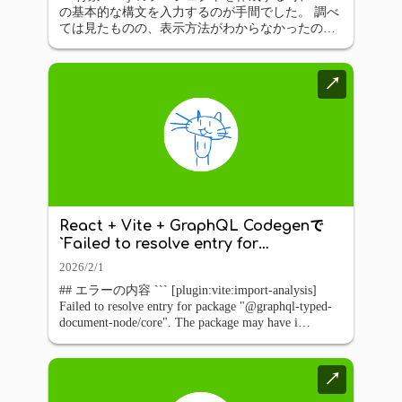
の基本的な構文を入力するのが手間でした。 調べ
ては見たものの、表示方法がわからなかったので
オリジナルのスニペットをVSCodeに登録すること
にしました。 本記事ではテンプレートとして再利
用するために、VSCodeのス
…
↗
React + Vite + GraphQL Codegenで
`Failed to resolve entry for
package"@graphql-typed-document-
2026/2/1
node/core"`が出た原因と解決方法
## エラーの内容 ``` [plugin:vite:import-analysis]
Failed to resolve entry for package "@graphql-typed-
document-node/core". The package may have i
…
↗