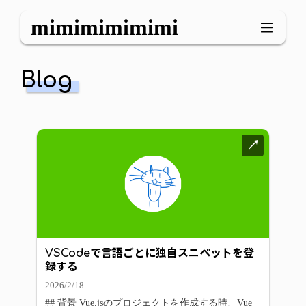
mimimimimimi
Blog
↗
VSCodeで言語ごとに独自スニペットを登
録する
2026/2/18
## 背景 Vue.jsのプロジェクトを作成する時、Vue